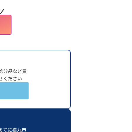
／
処分品など買
せください
あてに猫丸市