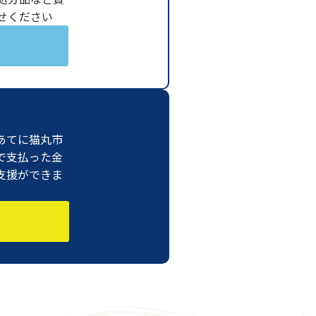
せください
あてに猫丸市
で支払った金
支援ができま