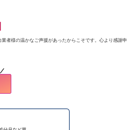
】
力業者様の温かなご声援があったからこそです。心より感謝申
／
処分品など買